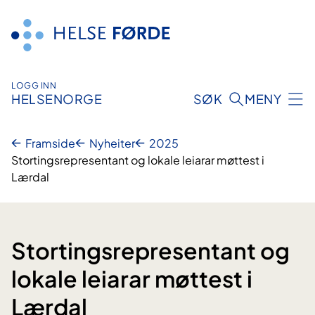
Hopp
til
innhald
LOGG INN
HELSENORGE
SØK
MENY
Framside
Nyheiter
2025
Stortingsrepresentant og lokale leiarar møttest i
Lærdal
Stortingsrepresentant og
lokale leiarar møttest i
Lærdal