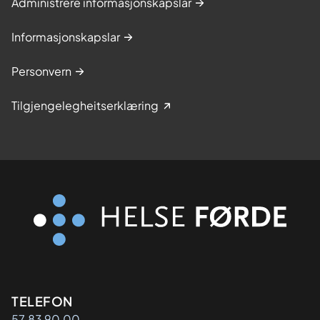
Administrere informasjonskapslar
Informasjonskapslar
Personvern
Tilgjengelegheitserklæring
Kontaktinformasjon
TELEFON
57 83 90 00