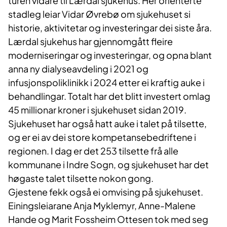
turen vidare til Lærdal sjukehus. Her orienterte
stadleg leiar Vidar Øvrebø om sjukehuset si
historie, aktivitetar og investeringar dei siste åra.
Lærdal sjukehus har gjennomgått fleire
moderniseringar og investeringar, og opna blant
anna ny dialyseavdeling i 2021 og
infusjonspoliklinikk i 2024 etter ei kraftig auke i
behandlingar. Totalt har det blitt investert omlag
45 millionar kroner i sjukehuset sidan 2019.
Sjukehuset har også hatt auke i talet på tilsette,
og er ei av dei store kompetansebedriftene i
regionen. I dag er det 253 tilsette frå alle
kommunane i Indre Sogn, og sjukehuset har det
høgaste talet tilsette nokon gong.
Gjestene fekk også ei omvising på sjukehuset.
Einingsleiarane Anja Myklemyr, Anne-Malene
Hande og Marit Fossheim Ottesen tok med seg