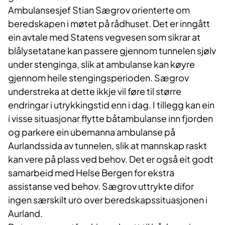
Ambulansesjef Stian Sægrov orienterte om
beredskapen i møtet på rådhuset. Det er inngått
ein avtale med Statens vegvesen som sikrar at
blålysetatane kan passere gjennom tunnelen sjølv
under stenginga, slik at ambulanse kan køyre
gjennom heile stengingsperioden. Sægrov
understreka at dette ikkje vil føre til større
endringar i utrykkingstid enn i dag. I tillegg kan ein
i visse situasjonar flytte båtambulanse inn fjorden
og parkere ein ubemanna ambulanse på
Aurlandssida av tunnelen, slik at mannskap raskt
kan vere på plass ved behov. Det er også eit godt
samarbeid med Helse Bergen for ekstra
assistanse ved behov. Sægrov uttrykte difor
ingen særskilt uro over beredskapssituasjonen i
Aurland.