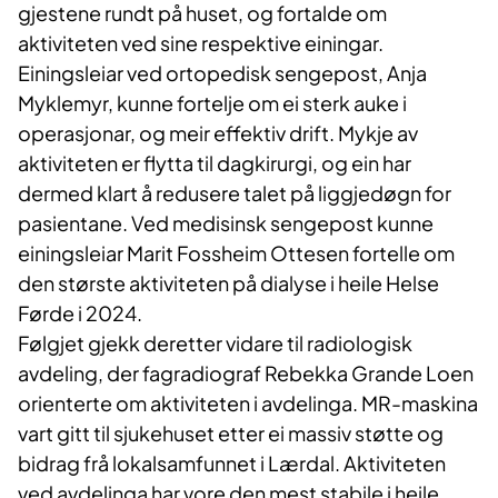
gjestene rundt på huset, og fortalde om
aktiviteten ved sine respektive einingar.
Einingsleiar ved ortopedisk sengepost, Anja
Myklemyr, kunne fortelje om ei sterk auke i
operasjonar, og meir effektiv drift. Mykje av
aktiviteten er flytta til dagkirurgi, og ein har
dermed klart å redusere talet på liggjedøgn for
pasientane. Ved medisinsk sengepost kunne
einingsleiar Marit Fossheim Ottesen fortelle om
den største aktiviteten på dialyse i heile Helse
Førde i 2024.
Følgjet gjekk deretter vidare til radiologisk
avdeling, der fagradiograf Rebekka Grande Loen
orienterte om aktiviteten i avdelinga. MR-maskina
vart gitt til sjukehuset etter ei massiv støtte og
bidrag frå lokalsamfunnet i Lærdal. Aktiviteten
ved avdelinga har vore den mest stabile i heile