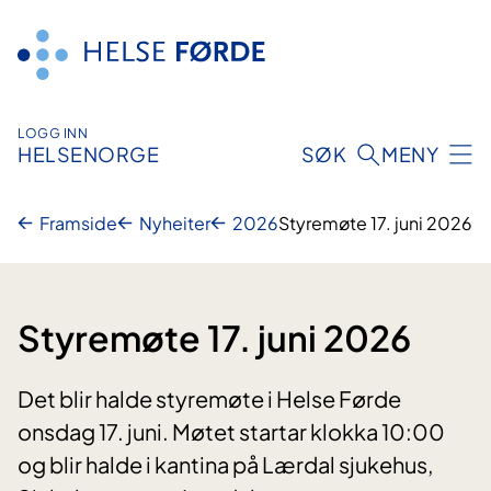
Hopp
til
innhald
LOGG INN
HELSENORGE
SØK
MENY
Framside
Nyheiter
2026
Styremøte 17. juni 2026
Styremøte 17. juni 2026
Det blir halde styremøte i Helse Førde
onsdag 17. juni. Møtet startar klokka 10:00
og blir halde i kantina på Lærdal sjukehus,