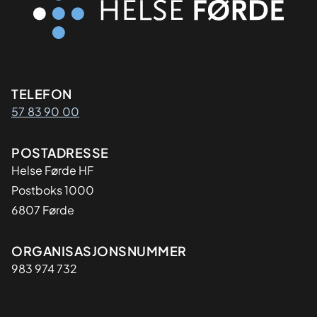
Kontaktinformasjon
TELEFON
57 83 90 00
Adresse
POSTADRESSE
Helse Førde HF
Postboks 1000
6807 Førde
Organisasjon
ORGANISASJONSNUMMER
983 974 732