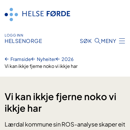
Hopp
til
innhald
LOGG INN
HELSENORGE
SØK
MENY
Framside
Nyheiter
2026
Vi kan ikkje fjerne noko vi ikkje har
Vi kan ikkje fjerne noko vi
ikkje har
Lærdal kommune sin ROS-analyse skaper eit