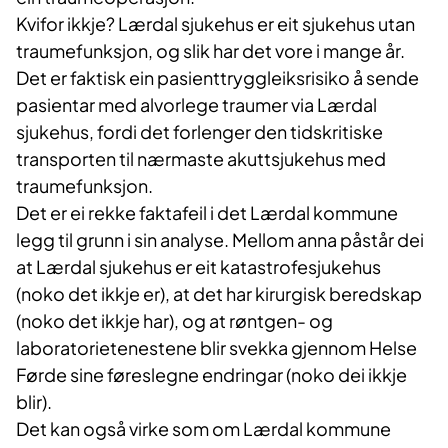
Kvifor ikkje? Lærdal sjukehus er eit sjukehus utan
traumefunksjon, og slik har det vore i mange år.
Det er faktisk ein pasienttryggleiksrisiko å sende
pasientar med alvorlege traumer via Lærdal
sjukehus, fordi det forlenger den tidskritiske
transporten til nærmaste akuttsjukehus med
traumefunksjon.
Det er ei rekke faktafeil i det Lærdal kommune
legg til grunn i sin analyse. Mellom anna påstår dei
at Lærdal sjukehus er eit katastrofesjukehus
(noko det ikkje er), at det har kirurgisk beredskap
(noko det ikkje har), og at røntgen- og
laboratorietenestene blir svekka gjennom Helse
Førde sine føreslegne endringar (noko dei ikkje
blir).
Det kan også virke som om Lærdal kommune