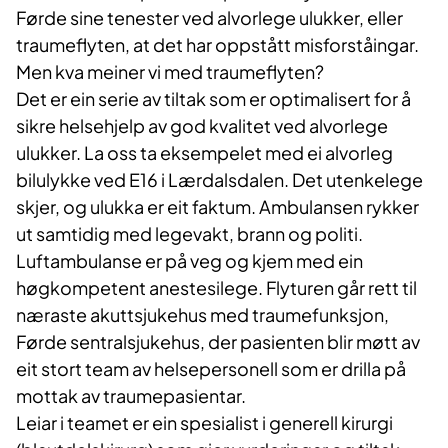
Førde sine tenester ved alvorlege ulukker, eller
traumeflyten, at det har oppstått misforståingar.
Men kva meiner vi med traumeflyten?
Det er ein serie av tiltak som er optimalisert for å
sikre helsehjelp av god kvalitet ved alvorlege
ulukker. La oss ta eksempelet med ei alvorleg
bilulykke ved E16 i Lærdalsdalen. Det utenkelege
skjer, og ulukka er eit faktum. Ambulansen rykker
ut samtidig med legevakt, brann og politi.
Luftambulanse er på veg og kjem med ein
høgkompetent anestesilege. Flyturen går rett til
næraste akuttsjukehus med traumefunksjon,
Førde sentralsjukehus, der pasienten blir møtt av
eit stort team av helsepersonell som er drilla på
mottak av traumepasientar.
Leiar i teamet er ein spesialist i generell kirurgi