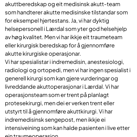
akuttberedskap og eit medisinsk akutt-team
som handterer akutte medisinske tilstandar som
for eksempel hjertestans. Ja, vi har dyktig
helsepersonell i Lærdal som yter god helsehjelp
av høg kvalitet. Men vi har ikkje eit traumeteam
eller kirurgisk beredskap for å gjennomføre
akutte kirurgiske operasjonar.
Vi har spesialistar i indremedisin, anestesiologi,
radiologi og ortopedi, men vi har ingen spesialist i
generell kirurgi som kan gjere vurderingar og
livreddande akuttoperasjonar i Lærdal. Vi har
operasjonsteam som er trent på planlagt
protesekirurgi, men dei er verken trent eller
utstyrt til å gjennomføre akuttkirurgi. Vi har
indremedisinsk sengepost, men ikkje ei
intensiveining som kan halde pasienten i live etter
ein traumeoperasjon.