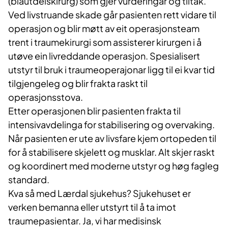
(blautdelskirurg) som gjer vurderingar og tiltak.
Ved livstruande skade går pasienten rett vidare til
operasjon og blir møtt av eit operasjonsteam
trent i traumekirurgi som assisterer kirurgen i å
utøve ein livreddande operasjon. Spesialisert
utstyr til bruk i traumeoperajonar ligg til ei kvar tid
tilgjengeleg og blir frakta raskt til
operasjonsstova.
Etter operasjonen blir pasienten frakta til
intensivavdelinga for stabilisering og overvaking.
Når pasienten er ute av livsfare kjem ortopeden til
for å stabilisere skjelett og musklar. Alt skjer raskt
og koordinert med moderne utstyr og høg fagleg
standard.
Kva så med Lærdal sjukehus? Sjukehuset er
verken bemanna eller utstyrt til å ta imot
traumepasientar. Ja, vi har medisinsk