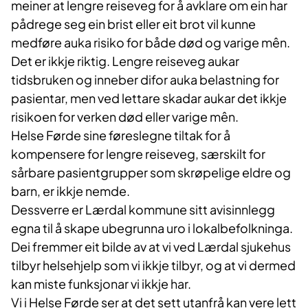
meiner at lengre reiseveg for å avklare om ein har
pådrege seg ein brist eller eit brot vil kunne
medføre auka risiko for både død og varige mên.
Det er ikkje riktig. Lengre reiseveg aukar
tidsbruken og inneber difor auka belastning for
pasientar, men ved lettare skadar aukar det ikkje
risikoen for verken død eller varige mên.
Helse Førde sine føreslegne tiltak for å
kompensere for lengre reiseveg, særskilt for
sårbare pasientgrupper som skrøpelige eldre og
barn, er ikkje nemde.
Dessverre er Lærdal kommune sitt avisinnlegg
egna til å skape ubegrunna uro i lokalbefolkninga.
Dei fremmer eit bilde av at vi ved Lærdal sjukehus
tilbyr helsehjelp som vi ikkje tilbyr, og at vi dermed
kan miste funksjonar vi ikkje har.
Vi i Helse Førde ser at det sett utanfrå kan vere lett