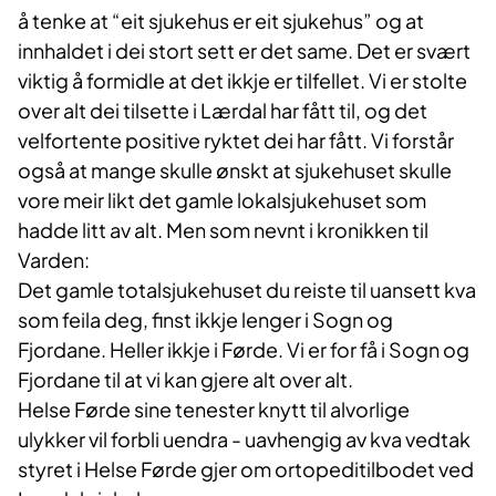
å tenke at “eit sjukehus er eit sjukehus” og at
innhaldet i dei stort sett er det same. Det er svært
viktig å formidle at det ikkje er tilfellet. Vi er stolte
over alt dei tilsette i Lærdal har fått til, og det
velfortente positive ryktet dei har fått. Vi forstår
også at mange skulle ønskt at sjukehuset skulle
vore meir likt det gamle lokalsjukehuset som
hadde litt av alt. Men som nevnt i kronikken til
Varden:
Det gamle totalsjukehuset du reiste til uansett kva
som feila deg, finst ikkje lenger i Sogn og
Fjordane. Heller ikkje i Førde. Vi er for få i Sogn og
Fjordane til at vi kan gjere alt over alt.
Helse Førde sine tenester knytt til alvorlige
ulykker vil forbli uendra - uavhengig av kva vedtak
styret i Helse Førde gjer om ortopeditilbodet ved