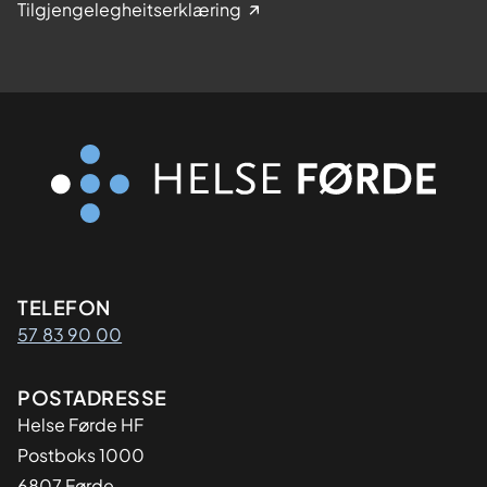
Tilgjengelegheitserklæring
Kontaktinformasjon
TELEFON
57 83 90 00
Adresse
POSTADRESSE
Helse Førde HF
Postboks 1000
6807 Førde