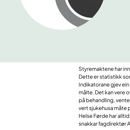
​Styremaktene har inn
Dette er statistikk so
Indikatorane gjev ei
målte. Det kan vere o
på behandling, vente
vert sjukehusa måte på
Helse Førde har allti
snakkar fagdirektør A