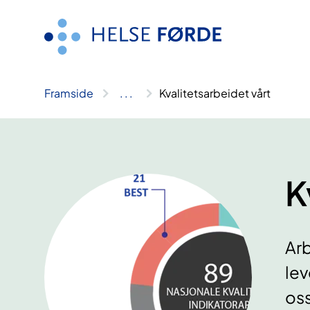
Hopp
til
innhald
Framside
..
.
Kvalitetsarbeidet vårt
K
Arb
lev
oss