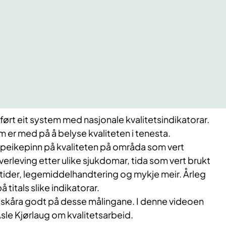
ført eit system med nasjonale kvalitetsindikatorar.
m er med på å belyse kvaliteten i tenesta.
n peikepinn på kvaliteten på områda som vert
verleving etter ulike sjukdomar, tida som vert brukt
tider, legemiddelhandtering og mykje meir. Årleg
 titals slike indikatorar.
d skåra godt på desse målingane. I denne videoen
sle Kjørlaug om kvalitetsarbeid.