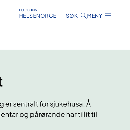
LOGG INN
HELSENORGE
SØK
MENY
t
 er sentralt for sjukehusa. Å
ntar og pårørande har tillit til