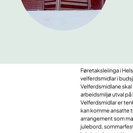
Føretaksleiinga i Hels
velferdsmidlar i budsj
Velferdsmidlane ska
arbeidsmiljø utval på 
Velferdsmidlar er tenk
kan komme ansatte til 
arrangement som mange 
julebord, sommarfest