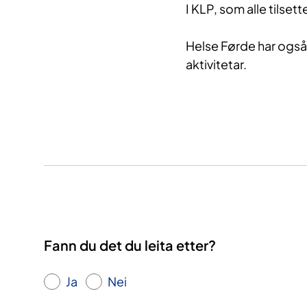
I KLP, som alle tilse
Helse Førde har også 
aktivitetar.
Fann du det du leita etter?
Ja
Nei