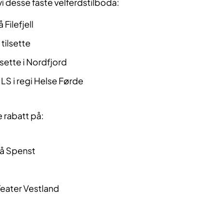
vi desse faste velferdstilboda:
Filefjell
 tilsette
tilsette i Nordfjord
LS i regi Helse Førde
te rabatt på:
på Spenst
 Teater Vestland