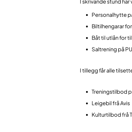
I skrivande stund har 
Personalhytte på 
Biltilhengarar for
Båt til utlån for 
Saltrening på PU
I tillegg får alle tilset
​Treningstilbod 
Leigebil frå Avis
Kulturtilbod frå