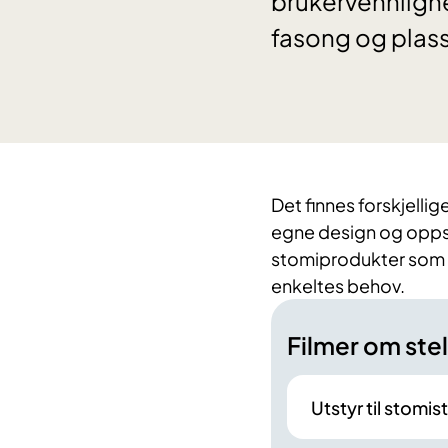
brukervennligh
fasong og plas
Det finnes forskjelli
egne design og oppskr
stomiprodukter som h
enkeltes behov.
Filmer om stel
Utstyr til stomist