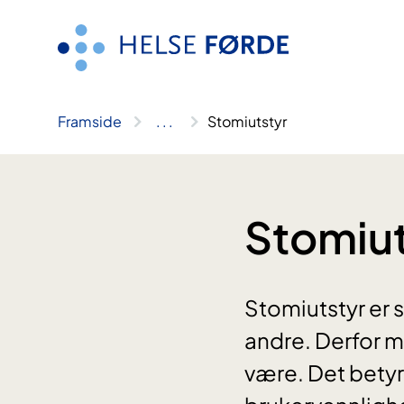
Hopp
til
innhald
Framside
..
.
Stomiutstyr
Stomiut
Stomiutstyr er 
andre. Derfor må
være. Det betyr å