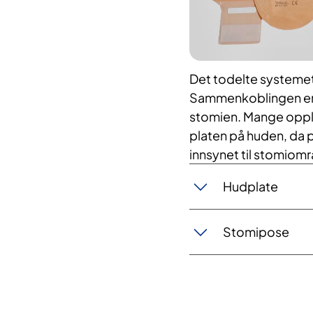
Det todelte systemet 
Sammenkoblingen er li
stomien. Mange opplev
platen på huden, da 
innsynet til stomiom
Hudplate
Stomipose