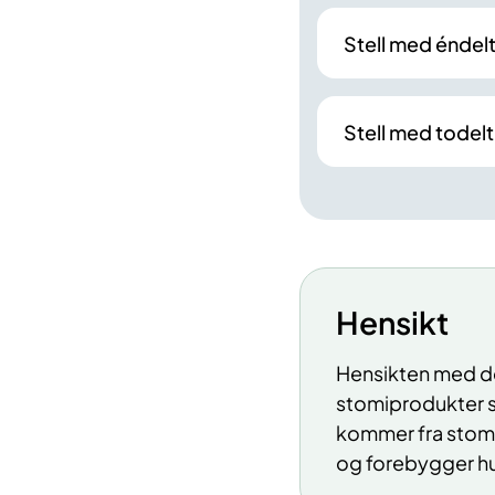
Stell med éndelt
Stell med todelt
Hensikt
Hensikten med det
stomiprodukter s
kommer fra stomie
og forebygger h