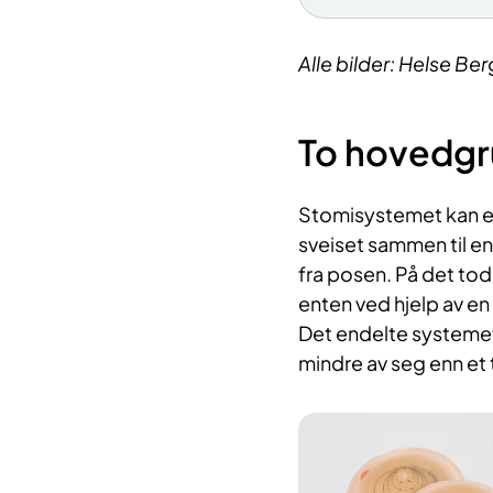
Alle bilder: Helse Be
To hovedgr
Stomisystemet kan en
sveiset sammen til en
fra posen. På det to
enten ved hjelp av en
Det endelte systemet 
mindre av seg enn et