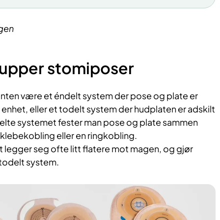
rgen
upper stomiposer
ten være et éndelt system der pose og plate er
 enhet, eller et todelt system der hudplaten er adskilt
delte systemet fester man pose og plate sammen
 klebekobling eller en ringkobling.
legger seg ofte litt flatere mot magen, og gjør
 todelt system.