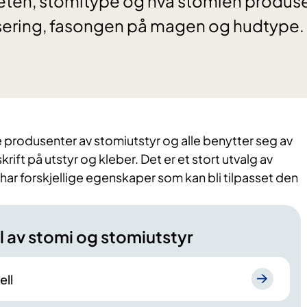
eten, stomitype og hva stomien produse
sering, fasongen på magen og hudtype.
ge produsenter av stomiutstyr og alle benytter seg av
ift på utstyr og kleber. Det er et stort utvalg av
ar forskjellige egenskaper som kan bli tilpasset den
l av stomi og stomiutstyr
ell