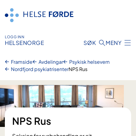
Hopp
til
innhald
LOGG INN
HELSENORGE
SØK
MENY
Framside
Avdelingar
Psykisk helsevern
Nordfjord psykiatrisenter
NPS Rus
NPS Rus
Seksjon for rusbehandling er eit