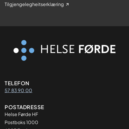
Tilgjengelegheitserklæring
Kontaktinformasjon
TELEFON
57 83 90 00
Adresse
POSTADRESSE
Helse Førde HF
Postboks 1000