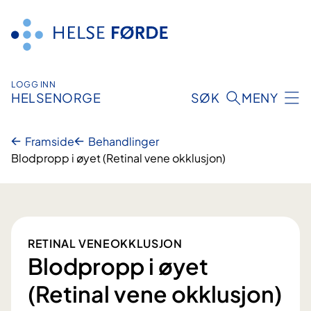
Hopp
til
innhald
LOGG INN
HELSENORGE
SØK
MENY
Framside
Behandlinger
Blodpropp i øyet (Retinal vene okklusjon)
RETINAL VENEOKKLUSJON
Blodpropp i øyet
(Retinal vene okklusjon)