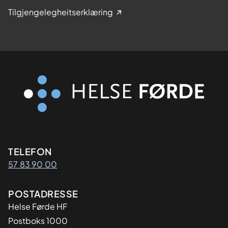
Tilgjengelegheitserklæring
Kontaktinformasjon
TELEFON
57 83 90 00
Adresse
POSTADRESSE
Helse Førde HF
Postboks 1000