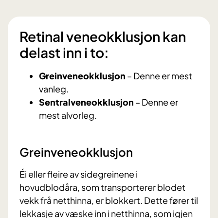
Retinal veneokklusjon kan
delast inn i to:
Greinveneokklusjon
– Denne er mest
vanleg.
Sentralveneokklusjon
– Denne er
mest alvorleg.
Greinveneokklusjon
Éi eller fleire av sidegreinene i
hovudblodåra, som transporterer blodet
vekk frå netthinna, er blokkert. Dette fører til
lekkasje av væske inn i netthinna, som igjen