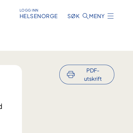
LOGG INN
HELSENORGE
SØK
MENY
PDF-
utskrift
d