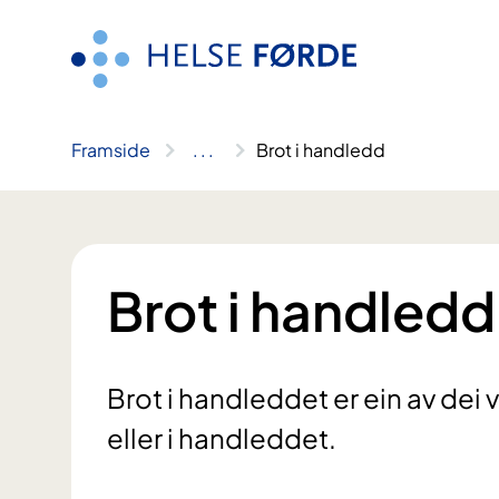
Hopp
til
innhald
Framside
..
.
Brot i handledd
Brot i handledd
Brot i handleddet er ein av dei
eller i handleddet.