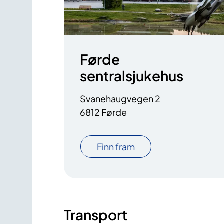
Førde
sentralsjukehus
Svanehaugvegen 2
6812 Førde
Finn fram
Transport