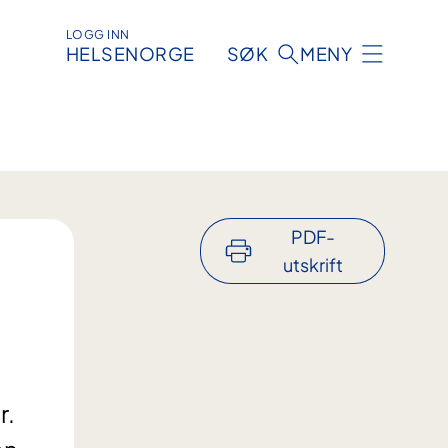
LOGG INN
HELSENORGE
SØK
MENY
PDF-
utskrift
r.