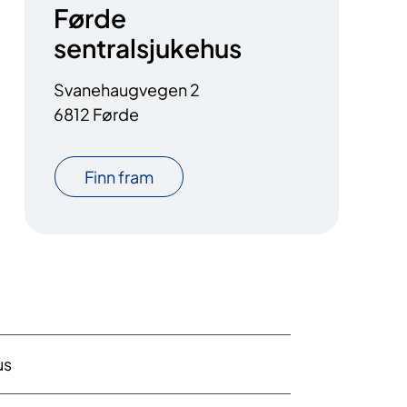
Førde
sentralsjukehus
Svanehaugvegen 2
6812 Førde
Finn fram
us