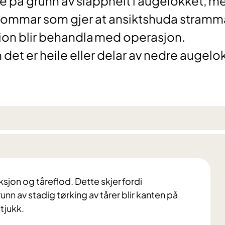
re på grunn av slappheit i augelokket, m
ommar som gjer at ansiktshuda stramma
ion blir behandla med operasjon.
et er heile eller delar av nedre augelo
on og tåreflod. Dette skjer fordi
unn av stadig tørking av tårer blir kanten på
tjukk.