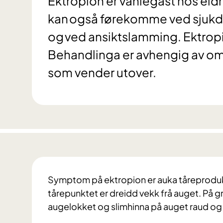
Ektropion er vanlegast hos eld
kan også førekomme ved sjukd
og ved ansiktslamming. Ektrop
Behandlinga er avhengig av om d
som vender utover.
Symptom på ektropion er auka tåreproduksj
tårepunktet er dreidd vekk frå auget. På gr
augelokket og slimhinna på auget raud og 