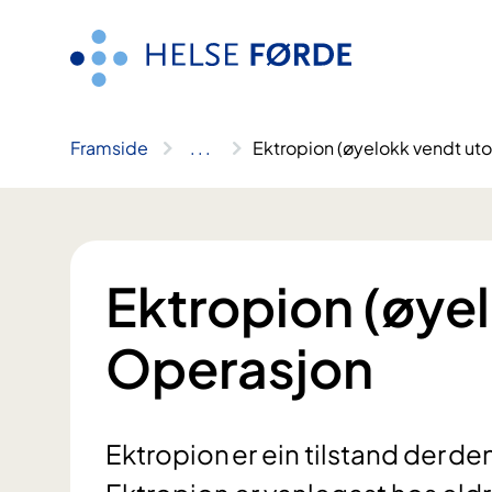
Hopp
til
innhald
Framside
..
.
Ektropion (øyelokk vendt uto
Ektropion (øyel
Operasjon
Ektropion er ein tilstand der d