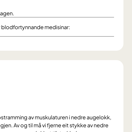
sdagen.
er blodfortynnande medisinar:
ppstramming av muskulaturen i nedre augelokk,
gjen. Av og til må vi fjerne eit stykke av nedre