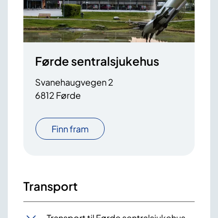
Førde sentralsjukehus
Svanehaugvegen 2
6812 Førde
Finn fram
Transport
Transport til Førde sentralsjukehus