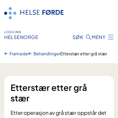
Hopp
til
innhald
LOGG INN
HELSENORGE
SØK
MENY
Framside
Behandlinger
Etterstær etter grå stær
Etterstær etter grå
stær
Etter operasjon av grå stær oppstår det