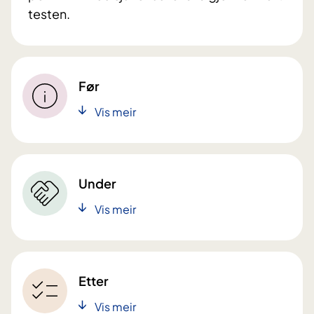
testen.
Før
Vis meir
Under
Vis meir
Etter
Vis meir