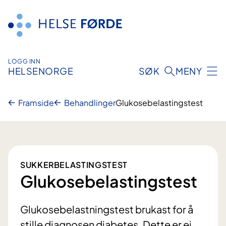
Hopp
til
innhald
LOGG INN
HELSENORGE
SØK
MENY
Framside
Behandlinger
Glukosebelastingstest
SUKKERBELASTINGSTEST
Glukosebelastingstest
Glukosebelastningstest brukast for å
stille diagnosen diabetes. Dette er ei