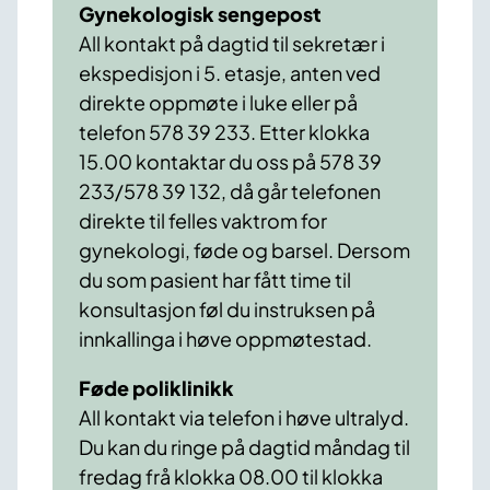
Gynekologisk sengepost
All kontakt på dagtid til sekretær i
ekspedisjon i 5. etasje, anten ved
direkte oppmøte i luke eller på
telefon 578 39 233. Etter klokka
15.00 kontaktar du oss på 578 39
233/578 39 132, då går telefonen
direkte til felles vaktrom for
gynekologi, føde og barsel. Dersom
du som pasient har fått time til
konsultasjon føl du instruksen på
innkallinga i høve oppmøtestad.
Føde poliklinikk
All kontakt via telefon i høve ultralyd.
Du kan du ringe på dagtid måndag til
fredag frå klokka 08.00 til klokka