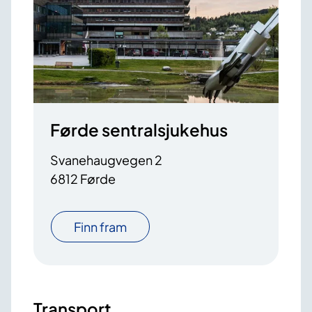
Førde sentralsjukehus
Svanehaugvegen 2
6812 Førde
Finn fram
Transport