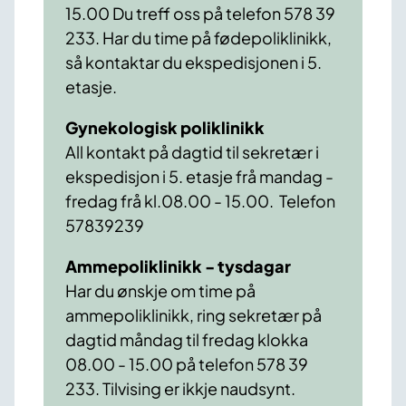
15.00 Du treff oss på telefon 578 39
233. Har du time på fødepoliklinikk,
så kontaktar du ekspedisjonen i 5.
etasje.
Gynekologisk poliklinikk
All kontakt på dagtid til sekretær i
ekspedisjon i 5. etasje frå mandag -
fredag frå kl.08.00 - 15.00. Telefon
57839239
Ammepoliklinikk - tysdagar
Har du ønskje om time på
ammepoliklinikk, ring sekretær på
dagtid måndag til fredag klokka
08.00 - 15.00 på telefon 578 39
233. Tilvising er ikkje naudsynt.