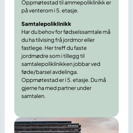
Oppmøtestad til ammepoliklinikk er
på venterom i 5. etasje.
Samtalepoliklinikk
Har du behov for fødselssamtale må
du ha tilvising frå jordmor eller
fastlege. Her treff du faste
jordmødre som i tillegg til
samtalepoliklinikken jobbar ved
føde/barsel avdelinga.
Oppmøtestad er i 5. etasje. Du må
gjerne ha med partner under
samtalen.