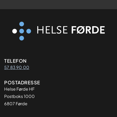
Kontaktinformasjon
TELEFON
57 83 90 00
Adresse
POSTADRESSE
Helse Førde HF
Postboks 1000
6807 Førde