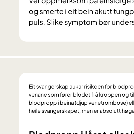
Ver oppmerksom på einsidige sm
og smerte i eit bein akutt tung
puls. Slike symptom bør undersø
Eit svangerskap aukar risikoen for blodp
venane som fører blodet frå kroppen og tilb
blodpropp i beina (djup venetrombose) elle
heile svangerskapet, men er absolutt høgas