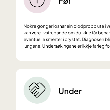
Før
Nokre gonger losnar ein blodpropp ute i v
kan vere livstrugande om du ikkje får beh
eventuelle smerter i brystet. Diagnosen bli
lungene. Undersøkingane er ikkje farleg fo
Under