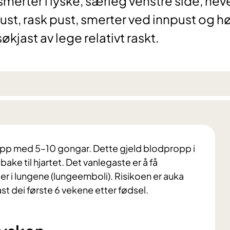
erter i lyske, særleg venstre side, hev
pust, rask pust, smerter ved innpust og h
kjast av lege relativt raskt.
ropp med 5–10 gongar. Dette gjeld blodpropp i
ake til hjartet. Det vanlegaste er å få
r i lungene (lungeemboli). Risikoen er auka
t dei første 6 vekene etter fødsel.