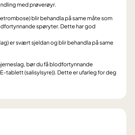
andling med prøverøyr.
netrombose) blir behandla på same måte som
lodfortynnande spøryter. Dette har god
lag) er svært sjeldan og blir behandla på same
hjerneslag, bør du få blodfortynnande
-tablett (salisylsyre)). Dette er ufarleg for deg