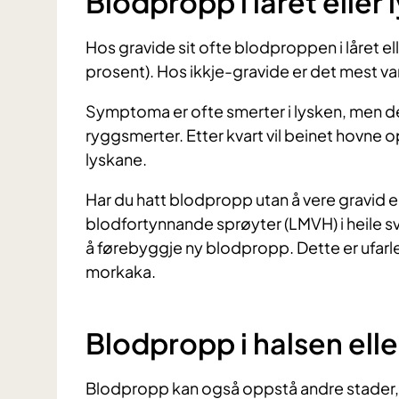
Blodpropp i låret eller 
Hos gravide sit ofte blodproppen i låret el
prosent). Hos ikkje-gravide er det mest 
Symptoma er ofte smerter i lysken, men de
ryggsmerter. Etter kvart vil beinet hovne op
lyskane.
Har du hatt blodpropp utan å vere gravid ell
blodfortynnande sprøyter (LMVH) i heile sv
å førebyggje ny blodpropp. Dette er ufarle
morkaka.
Blodpropp i halsen ell
Blodpropp kan også oppstå andre stader, 