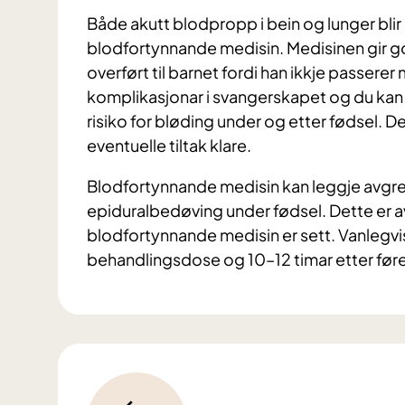
Både akutt blodpropp i bein og lunger bli
blodfortynnande medisin. Medisinen gir go
overført til barnet fordi han ikkje passerer 
komplikasjonar i svangerskapet og du kan v
risiko for bløding under og etter fødsel. 
eventuelle tiltak klare.
Blodfortynnande medisin kan leggje avgrens
epiduralbedøving under fødsel. Dette er 
blodfortynnande medisin er sett. Vanlegvis 
behandlingsdose og 10–12 timar etter fø