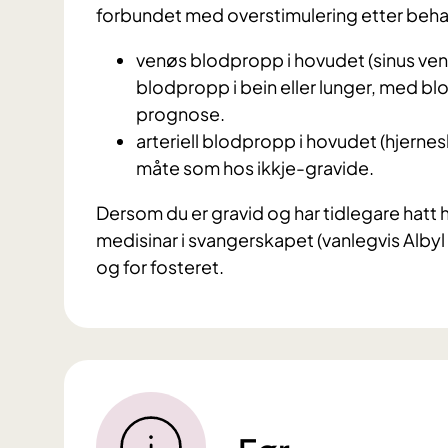
forbundet med overstimulering etter beh
venøs blodpropp i hovudet (sinus ve
blodpropp i bein eller lunger, med b
prognose.
arteriell blodpropp i hovudet (hjernes
måte som hos ikkje-gravide.
Dersom du er gravid og har tidlegare hatt 
medisinar i svangerskapet (vanlegvis Albyl E
og for fosteret.