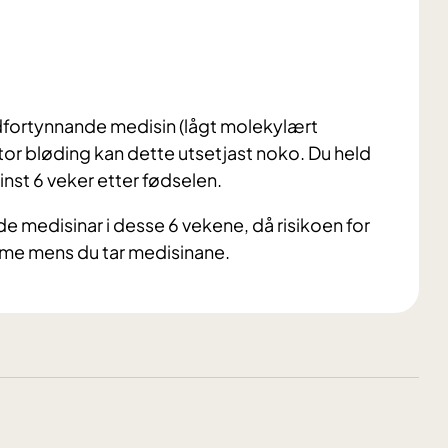
odfortynnande medisin (lågt molekylært
stor bløding kan dette utsetjast noko. Du held
st 6 veker etter fødselen.
de medisinar i desse 6 vekene, då risikoen for
amme mens du tar medisinane.