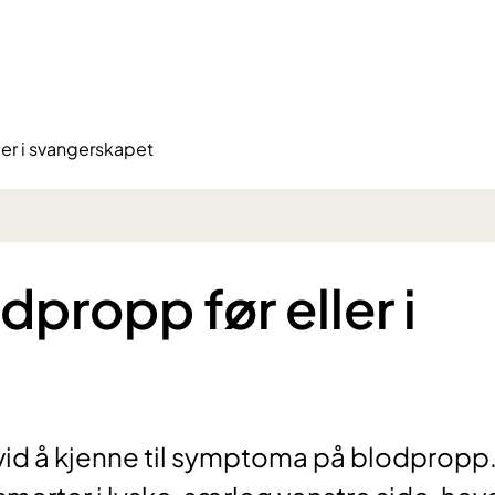
ler i svangerskapet
dpropp før eller i
avid å kjenne til symptoma på blodpropp