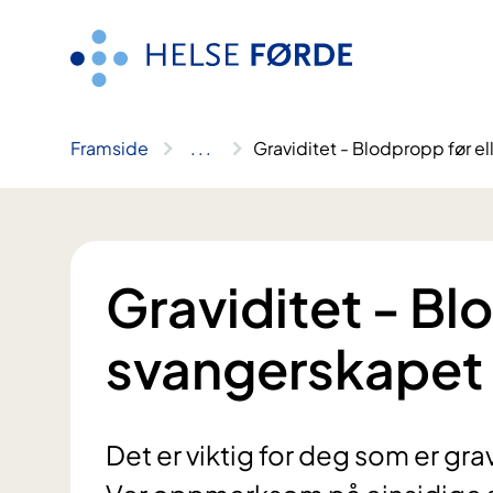
Hopp
til
innhald
Framside
..
.
Graviditet - Blodpropp før el
Graviditet - Blo
svangerskapet
Det er viktig for deg som er gr