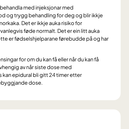
r behandla med injeksjonar med
d og trygg behandling for deg og blir ikkje
morkaka. Det er ikkje auka risiko for
anlegvis føde normalt. Det er ein litt auka
Dette er fødselshjelparane førebudde på og har
ingar for om du kan få eller når du kan få
avhengig av når siste dose med
kan epidural bli gitt 24 timer etter
rebyggjande dose.