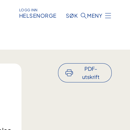
LOGG INN
HELSENORGE
SØK
MENY
PDF-
utskrift
.