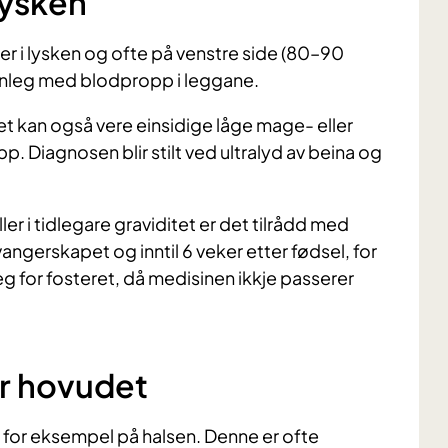
lysken
ler i lysken og ofte på venstre side (80–90
vanleg med blodpropp i leggane.
t kan også vere einsidige låge mage- eller
p. Diagnosen blir stilt ved ultralyd av beina og
er i tidlegare graviditet er det tilrådd med
angerskapet og inntil 6 veker etter fødsel, for
g for fosteret, då medisinen ikkje passerer
er hovudet
for eksempel på halsen. Denne er ofte