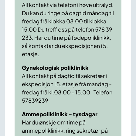
All kontakt via telefon i høve ultralyd.
Du kan du ringe på dagtid måndag til
fredag frå klokka 08.00 til klokka
15.00 Du treff oss på telefon 578 39
233. Har du time på fødepoliklinikk,
så kontaktar du ekspedisjonen i 5.
etasje.
Gynekologisk poliklinikk
All kontakt på dagtid til sekretær i
ekspedisjon i 5. etasje frå mandag -
fredag frå kl.08.00 - 15.00. Telefon
57839239
Ammepoliklinikk - tysdagar
Har du ønskje om time på
ammepoliklinikk, ring sekretær på