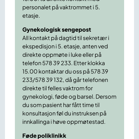
personalet på vaktrommet i 5.
etasje.
Gynekologisk sengepost
All kontakt på dagtid til sekretær i
ekspedisjon i 5. etasje, anten ved
direkte oppmøte i luke eller på
telefon 578 39 233. Etter klokka
15.00 kontaktar du oss på 578 39
233/578 39 132, då går telefonen
direkte til felles vaktrom for
gynekologi, føde og barsel. Dersom
du som pasient har fått time til
konsultasjon føl du instruksen på
innkallinga i høve oppmøtestad.
Føde poliklinikk