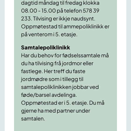
dagtid måndag til fredag klokka
08.00 - 15.00 på telefon 578 39
233. Tilvising er ikkje naudsynt.
Oppmøtestad til ammepoliklinikk er
på venterom i 5. etasje.
Samtalepoliklinikk
Har du behov for fødselssamtale må
du ha tilvising frå jordmor eller
fastlege. Her treff du faste
jordmødre som i tillegg til
samtalepoliklinikken jobbar ved
føde/barsel avdelinga.
Oppmøtestad er i 5. etasje. Du må
gjerne ha med partner under
samtalen.