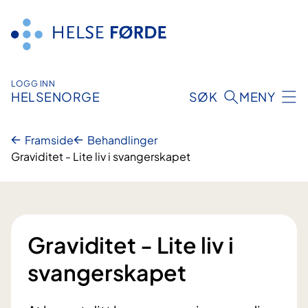
Hopp
til
innhald
LOGG INN
HELSENORGE
SØK
MENY
Framside
Behandlinger
Graviditet - Lite liv i svangerskapet
Graviditet - Lite liv i
svangerskapet