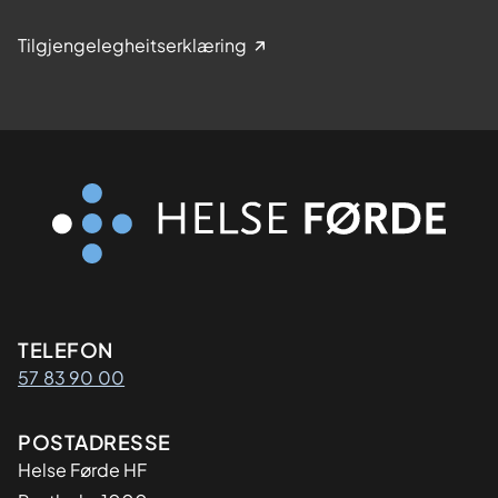
Tilgjengelegheitserklæring
Kontaktinformasjon
TELEFON
57 83 90 00
Adresse
POSTADRESSE
Helse Førde HF