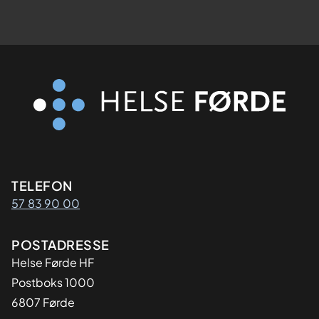
Kontaktinformasjon
TELEFON
57 83 90 00
Adresse
POSTADRESSE
Helse Førde HF
Postboks 1000
6807 Førde