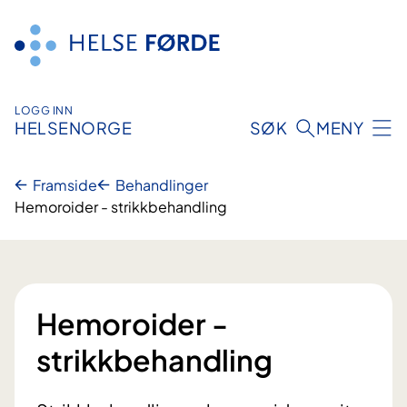
Hopp
til
innhald
LOGG INN
HELSENORGE
SØK
MENY
Framside
Behandlinger
Hemoroider - strikkbehandling
Hemoroider -
strikkbehandling