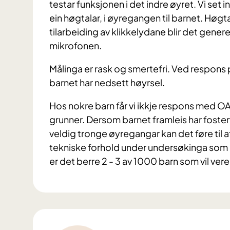
testar funksjonen i det indre øyret. Vi set 
ein høgtalar, i øyregangen til barnet. Høgta
tilarbeiding av klikkelydane blir det generer
mikrofonen.
Målinga er rask og smertefri. Ved respons på
barnet har nedsett høyrsel.
Hos nokre barn får vi ikkje respons med OA
grunner. Dersom barnet framleis har fosterva
veldig tronge øyregangar kan det føre til at
tekniske forhold under undersøkinga som er
er det berre 2 - 3 av 1000 barn som vil v