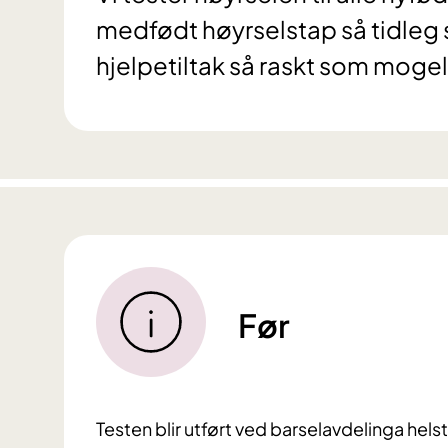
medfødt høyrselstap så tidleg
hjelpetiltak så raskt som moge
Før
Testen blir utført ved barselavdelinga hels