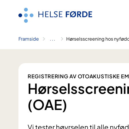
Hopp
til
innhald
Framside
..
.
Hørselsscreening hos nyfød
REGISTRERING AV OTOAKUSTISKE E
Hørselsscreeni
(OAE)
Vi tester høyrselen til alle nyf