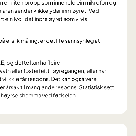
inn ein liten propp som inneheld ein mikrofon og
laren sender klikkelydar inn i øyret. Ved
t ein lyd i det indre øyret som vi via
 ei slik måling, er det lite sannsynleg at
E, og dette kan ha fleire
tn eller fosterfeitt i øyregangen, eller har
 vi ikkje får respons. Det kan også vere
 årsak til manglande respons. Statistisk sett
ere høyrselshemma ved fødselen.