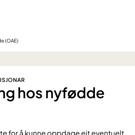
de (OAE)
MISJONAR
ng hos nyfødde
ødte for å kunne oppdage eit eventuelt