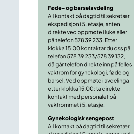
Føde- og barselavdeling
All kontakt på dagtid til sekretær i
ekspedisjon i 5. etasje, anten
direkte ved oppmøte i luke eller
på telefon 578 39 233. Etter
klokka 15.00 kontaktar du oss på
telefon 578 39 233/578 39 132,
då går telefon direkte inn på felles
vaktrom for gynekologi, føde og
barsel. Ved oppmøte i avdelinga
etter klokka 15.00: ta direkte
kontakt med personalet på
vaktrommet i 5. etasje.
Gynekologisk sengepost
All kontakt på dagtid til sekretær i