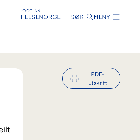
LOGG INN
HELSENORGE
SØK
MENY
PDF-
utskrift
ilt