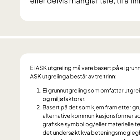
eller delvis manglar tale, til å
Ei ASK utgreiing må vere basert på ei grunn
ASK utgreiinga består av tre trinn:
Ei grunnutgreiing som omfattar utgre
og miljøfaktorar.
Basert på det som kjem fram etter grun
alternative kommunikasjonsformer som
grafiske symbol og/eller materielle te
det undersøkt kva beteningsmoglegh