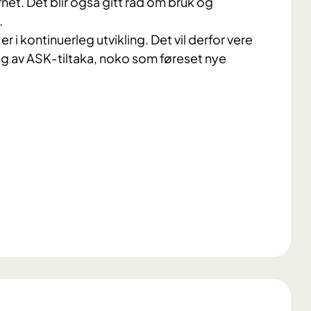
et. Det blir også gitt råd om bruk og
.
 i kontinuerleg utvikling. Det vil derfor vere
ing av ASK‐tiltaka, noko som føreset nye