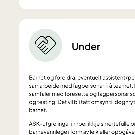
Under
Barnet og foreldra, eventuelt assistent/pe
samarbeide med fagpersonar frå teamet. B
samtaler med føresette og fagpersonar so
og testing. Det vil bli tatt omsyn til døgn
barnet.
ASK‐utgreiingar innber ikkje smertefulle p
barnevennlege i form av leik eller oppgåver