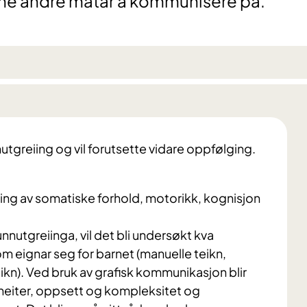
 finne andre måtar å kommunisere på.
utgreiing og vil forutsette vidare oppfølging.
iing av somatiske forhold, motorikk, kognisjon
nutgreiinga, vil det bli undersøkt kva
 eignar seg for barnet (manuelle teikn,
ikn). Ved bruk av grafisk kommunikasjon blir
eiter, oppsett og kompleksitet og