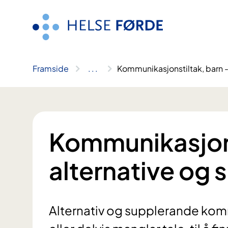
Hopp
til
innhald
Framside
..
.
Kommunikasjonstiltak, barn -
Kommunikasjons
alternative og
Alternativ og supplerande komm