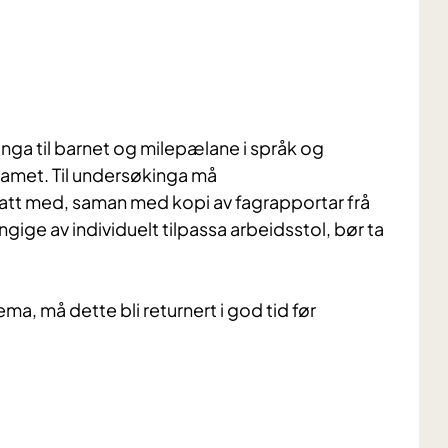
linga til barnet og milepælane i språk og
eamet. Til undersøkinga må
tatt med, saman med kopi av fagrapportar frå
ige av individuelt tilpassa arbeidsstol, bør ta
a, må dette bli returnert i god tid før