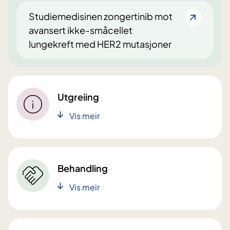
Studiemedisinen zongertinib mot
avansert ikke-småcellet
lungekreft med HER2 mutasjoner
Utgreiing
Vis meir
Behandling
Vis meir