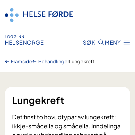
Hopp
til
innhald
LOGG INN
HELSENORGE
SØK
MENY
Framside
Behandlinger
Lungekreft
Lungekreft
Det finst to hovudtypar av lungekreft:
ikkje-småcella og småcella. Inndelinga
og valg av behandling er basert på