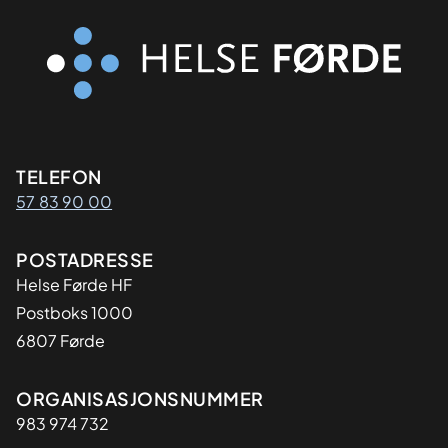
Kontaktinformasjon
TELEFON
57 83 90 00
Adresse
POSTADRESSE
Helse Førde HF
Postboks 1000
6807 Førde
Organisasjon
ORGANISASJONSNUMMER
983 974 732