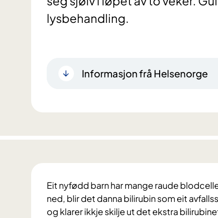
seg sjølv i løpet av to veker. G
lysbehandling.
Informasjon frå Helsenorge
Eit nyfødd barn har mange raude blodcelle
ned, blir det danna bilirubin som eit avfal
og klarer ikkje skilje ut det ekstra bilirub