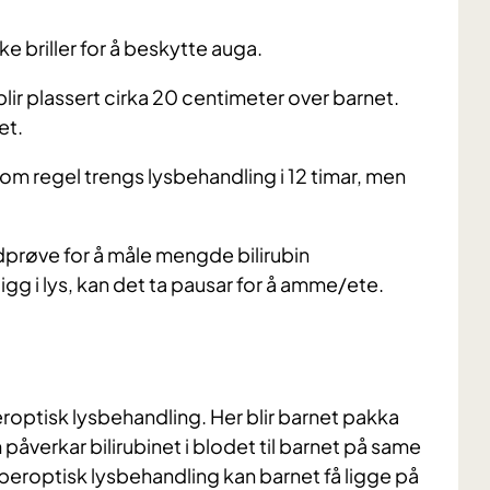
e briller for å beskytte auga.
blir plassert cirka 20 centimeter over barnet.
et.
Som regel trengs lysbehandling i 12 timar, men
blodprøve for å måle mengde bilirubin
 ligg i lys, kan det ta pausar for å amme/ete.
beroptisk lysbehandling. Her blir barnet pakka
 påverkar bilirubinet i blodet til barnet på same
eroptisk lysbehandling kan barnet få ligge på