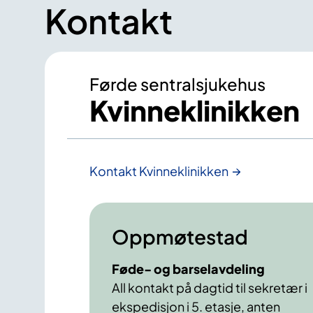
Kontakt
Førde sentralsjukehus
Kvinneklinikken
Kontakt Kvinneklinikken
Oppmøtestad
Føde- og barselavdeling
All kontakt på dagtid til sekretær i
ekspedisjon i 5. etasje, anten