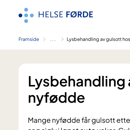
Hopp
til
innhald
Framside
..
.
Lysbehandling av gulsott ho
Lysbehandling 
nyfødde
Mange nyfødde får gulsott etter