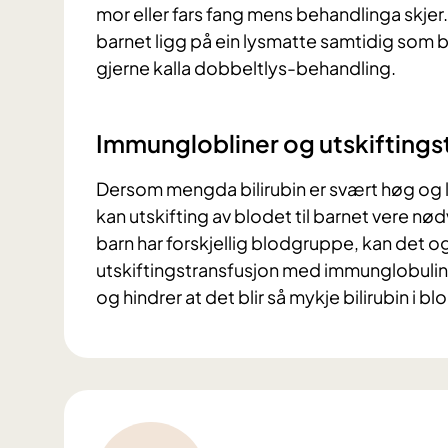
mor eller fars fang mens behandlinga skje
barnet ligg på ein lysmatte samtidig som b
gjerne kalla dobbeltlys-behandling.
Immunglobliner og utskiftings
Dersom mengda bilirubin er svært høg og ly
kan utskifting av blodet til barnet vere nø
barn har forskjellig blodgruppe, kan det o
utskiftingstransfusjon med immunglobuliner
og hindrer at det blir så mykje bilirubin i bl