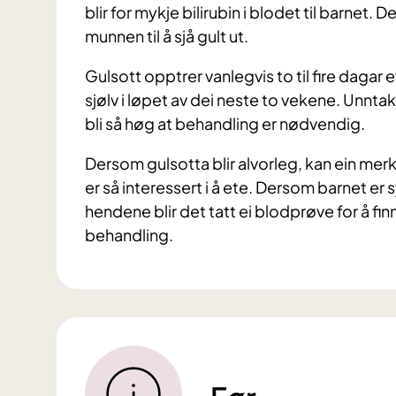
blir for mykje bilirubin i blodet til barnet. 
munnen til å sjå gult ut.
Gulsott opptrer vanlegvis to til fire dagar 
sjølv i løpet av dei neste to vekene. Unntak
bli så høg at behandling er nødvendig.
Dersom gulsotta blir alvorleg, kan ein merke
er så interessert i å ete. Dersom barnet er s
hendene blir det tatt ei blodprøve for å fi
behandling.