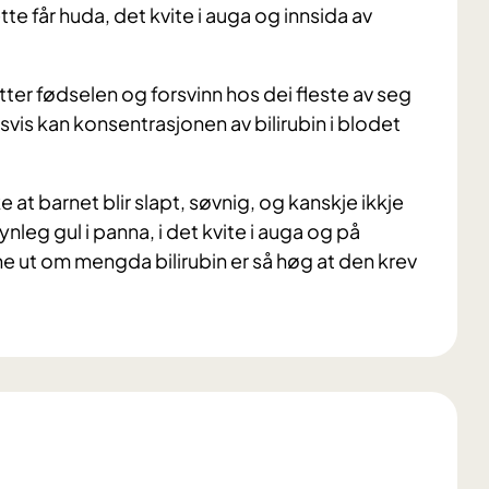
Dette får huda, det kvite i auga og innsida av
etter fødselen og forsvinn hos dei fleste av seg
svis kan konsentrasjonen av bilirubin i blodet
 at barnet blir slapt, søvnig, og kanskje ikkje
ynleg gul i panna, i det kvite i auga og på
nne ut om mengda bilirubin er så høg at den krev