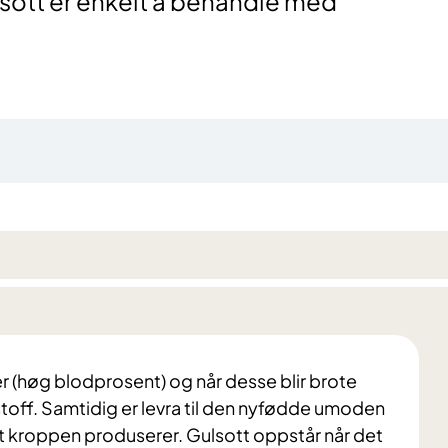
ulsott er enkelt å behandle med
r (høg blodprosent) og når desse blir brote
lsstoff. Samtidig er levra til den nyfødde umoden
inet kroppen produserer. Gulsott oppstår når det