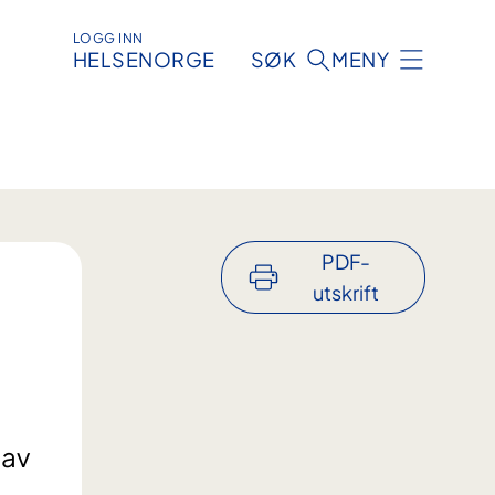
LOGG INN
HELSENORGE
SØK
MENY
PDF-
utskrift
 av