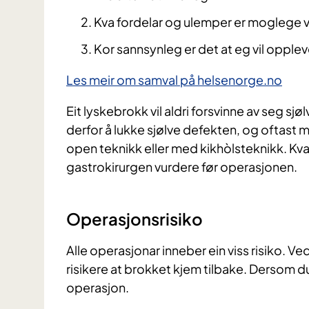
Kva fordelar og ulemper er moglege v
Kor sannsynleg er det at eg vil opple
Les meir om samval på helsenorge.no
Eit lyskebrokk vil aldri forsvinne av seg sjø
derfor å lukke sjølve defekten, og oftast m
open teknikk eller med kikhòlsteknikk. Kv
gastrokirurgen vurdere før operasjonen.
Operasjonsrisiko
Alle operasjonar inneber ein viss risiko. V
risikere at brokket kjem tilbake. Dersom du
operasjon.