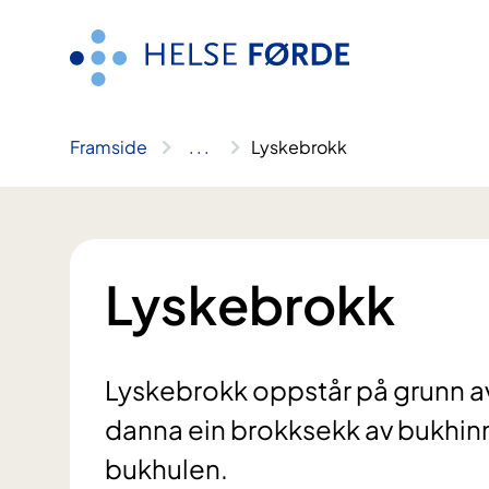
Hopp
til
innhald
Framside
..
.
Lyskebrokk
Lyskebrokk
Lyskebrokk oppstår på grunn av e
danna ein brokksekk av bukhinn
bukhulen.