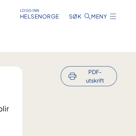
LOGG INN
HELSENORGE
SØK
MENY
PDF-
utskrift
lir