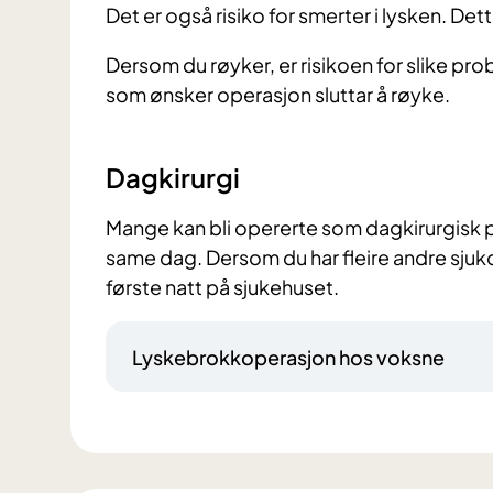
Det er også risiko for smerter i lysken. Det
Dersom du røyker, er risikoen for slike pro
som ønsker operasjon sluttar å røyke.
Dagkirurgi
Mange kan bli opererte som dagkirurgisk pa
same dag. Dersom du har fleire andre sjukd
første natt på sjukehuset.
Lyskebrokkoperasjon hos voksne