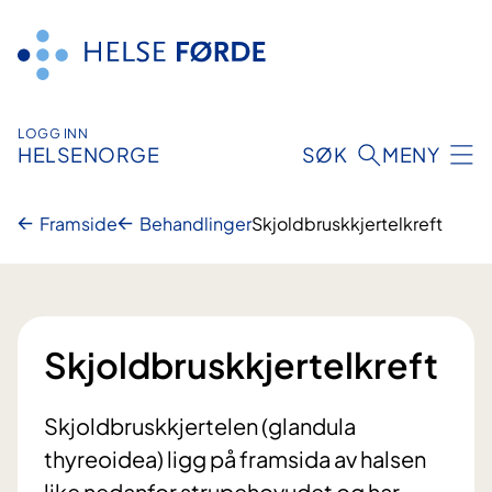
Hopp
til
innhald
LOGG INN
HELSENORGE
SØK
MENY
Framside
Behandlinger
Skjoldbruskkjertelkreft
Skjoldbruskkjertelkreft
Skjoldbruskkjertelen (glandula
thyreoidea) ligg på framsida av halsen
like nedanfor strupehovudet og har