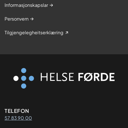
Informasjonskapslar
Personvern
Tilgjengelegheitserklæring
Kontaktinformasjon
TELEFON
57 83 90 00