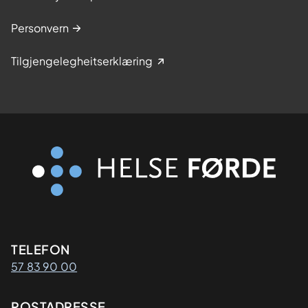
Personvern
Tilgjengelegheitserklæring
Kontaktinformasjon
TELEFON
57 83 90 00
POSTADRESSE