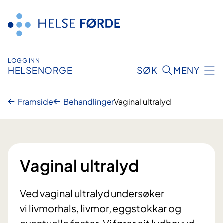
Hopp
til
innhald
LOGG INN
HELSENORGE
SØK
MENY
Framside
Behandlinger
Vaginal ultralyd
Vaginal ultralyd
Ved vaginal ultralyd undersøker
vi livmorhals, livmor, eggstokkar og
eventuelle foster. Vi fører eit lydhovud