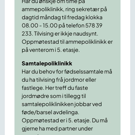
Har du ønskje om time på
ammepoliklinikk, ring sekretær på
dagtid måndag til fredag klokka
08.00 - 15.00 på telefon 578 39
233. Tilvising er ikkje naudsynt.
Oppmøtestad til ammepoliklinikk er
på venterom i 5. etasje.
Samtalepoliklinikk
Har du behov for fødselssamtale må
du ha tilvising frå jordmor eller
fastlege. Her treff du faste
jordmødre som i tillegg til
samtalepoliklinikken jobbar ved
føde/barsel avdelinga.
Oppmøtestad er i 5. etasje. Du må
gjerne ha med partner under