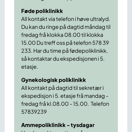
Føde poliklinikk
All kontakt via telefon i høve ultralyd.
Du kan du ringe på dagtid måndag til
fredag frå klokka 08.00 til klokka
15.00 Du treff oss på telefon 578 39
233. Har du time på fødepoliklinikk,
så kontaktar du ekspedisjonen i 5.
etasje.
Gynekologisk poliklinikk
All kontakt på dagtid til sekretær i
ekspedisjon i 5. etasje frå mandag -
fredag frå kl.08.00 - 15.00. Telefon
57839239
Ammepoliklinikk - tysdagar