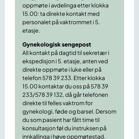
oppmøte i avdelinga etter klokka
15.00: ta direkte kontakt med
personalet på vaktrommet i 5.
etasje.
Gynekologisk sengepost
All kontakt på dagtid til sekretær i
ekspedisjon i 5. etasje, anten ved
direkte oppmøte i luke eller på
telefon 578 39 233. Etter klokka
15.00 kontaktar du oss på 578 39
233/578 39 132, då går telefonen
direkte til felles vaktrom for
gynekologi, føde og barsel. Dersom
du som pasient har fått time til
konsultasjon føl du instruksen på
innkallinga i høve oppmøtestad.