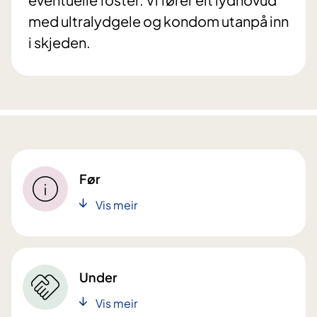
med ultralydgele og kondom utanpå inn
i skjeden.
Før
Vis meir
Under
Vis meir