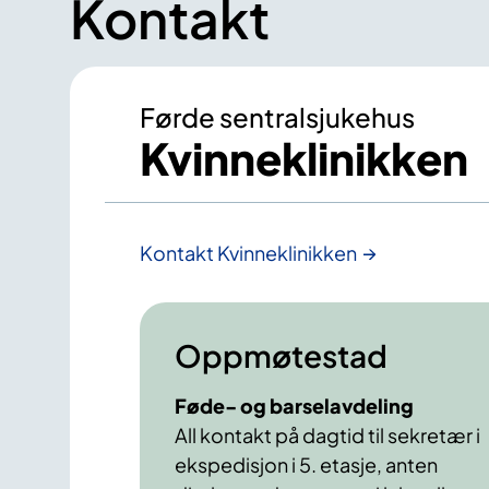
Kontakt
Førde sentralsjukehus
Kvinneklinikken
Kontakt Kvinneklinikken
Oppmøtestad
Føde- og barselavdeling
All kontakt på dagtid til sekretær i
ekspedisjon i 5. etasje, anten