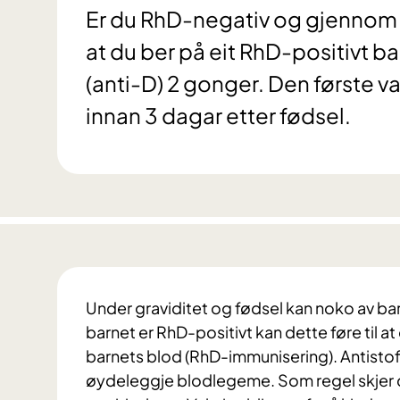
Er du RhD-negativ og gjennom 
at du ber på eit RhD-positivt b
(anti-D) 2 gonger. Den første va
innan 3 dagar etter fødsel.
Under graviditet og fødsel kan noko av b
barnet er RhD-positivt kan dette føre til 
barnets blod (RhD-immunisering). Antistof
øydeleggje blodlegeme. Som regel skjer 