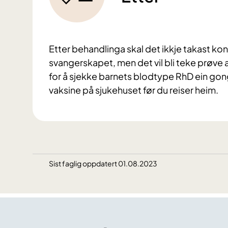
Etter behandlinga skal det ikkje takast kon
svangerskapet, men det vil bli teke prøve a
for å sjekke barnets blodtype RhD ein gong t
vaksine på sjukehuset før du reiser heim.
Sist faglig oppdatert 01.08.2023