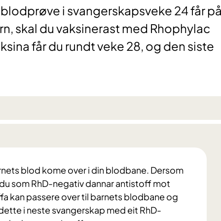
blodprøve i svangerskapsveke 24 får på
arn, skal du vaksinerast med Rhophylac
ksina får du rundt veke 28, og den siste
arnets blod kome over i din blodbane. Dersom
at du som RhD-negativ dannar antistoff mot
fa kan passere over til barnets blodbane og
dette i neste svangerskap med eit RhD-