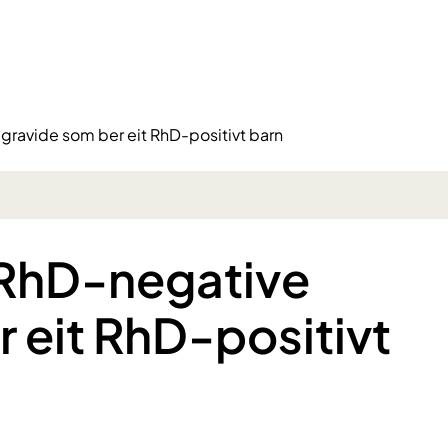
gravide som ber eit RhD-positivt barn
 RhD-negative
 eit RhD-positivt