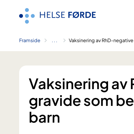
Hopp
til
innhald
Framside
..
.
Vaksinering av RhD-negative 
Vaksinering av
gravide som ber
barn