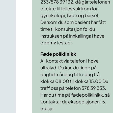
233/578 39 132, då går telefonen
direkte til felles vaktrom for
gynekologi, føde og barsel.
Dersom du som pasient har fått
time til konsultasjon føl du
instruksen på innkallinga i høve
oppmøtestad.
Føde poliklinikk
All kontakt via telefon i høve
ultralyd. Du kan du ringe på
dagtid måndag til fredag frå
klokka 08.00 til klokka 15.00 Du
treff oss på telefon 578 39 233.
Har du time på fødepoliklinikk, så
kontaktar du ekspedisjonen i 5.
etasje.