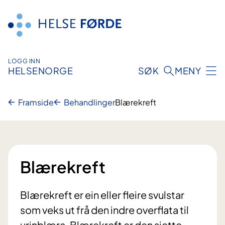
Hopp
til
innhald
LOGG INN
HELSENORGE
SØK
MENY
Framside
Behandlinger
Blærekreft
Blærekreft
Blærekreft er ein eller fleire svulstar
som veks ut frå den indre overflata til
urinblæra. Blærekreft er den sjette