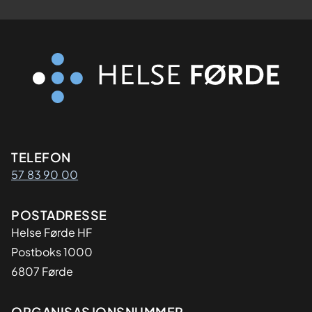
Kontaktinformasjon
TELEFON
57 83 90 00
Adresse
POSTADRESSE
Helse Førde HF
Postboks 1000
6807 Førde
ORGANISASJONSNUMMER