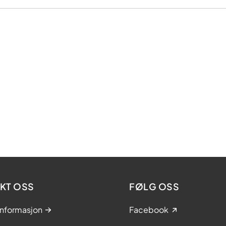
KT OSS
FØLG OSS
informasjon
Facebook