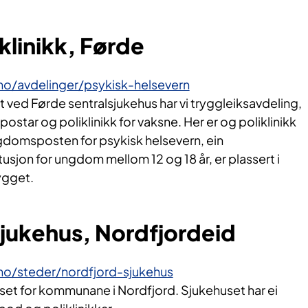
 klinikk, Førde
.no/avdelinger/psykisk-helsevern
ved Førde sentralsjukehus har vi tryggleiksavdeling,
ostar og poliklinikk for vaksne. Her er og poliklinikk
gdomsposten for psykisk helsevern, ein
usjon for ungdom mellom 12 og 18 år, er plassert i
ygget.
sjukehus, Nordfjordeid
.no/steder/nordfjord-sjukehus
huset for kommunane i Nordfjord. Sjukehuset har ei