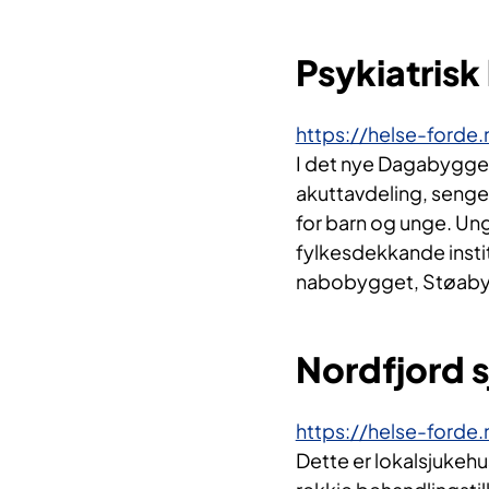
Psykiatrisk
https://helse-forde
I det nye Dagabygget 
akuttavdeling, sengep
for barn og unge. Un
fylkesdekkande instit
nabobygget, Støab
Nordfjord 
https://helse-forde
​​Dette er lokalsjuke