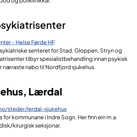
bod og poliklinikkar.
sykiatrisenter
enter - Helse Førde HF
psykiatriske senteret for Stad, Gloppen, Stryn og
atrisenter tilbyr spesialistbehandling innan psykisk
r næraste nabo til Nordfjord sjukehus.
kehus, Lærdal
no/steder/lerdal-sjukehus
s for kommunane i Indre Sogn. Her finn ein m.a.
isk/kirurgisk seksjonar.