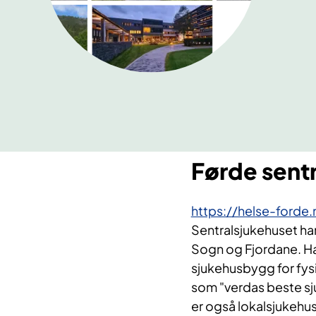
Førde sent
https://helse-forde.
Sentralsjukehuset har
Sogn og Fjordane. Haus
sjukehusbygg for fysi
som "verdas beste sj
er også lokalsjukehu