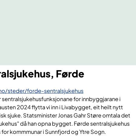
ralsjukehus, Førde
no/steder/forde-sentralsjukehus
 sentralsjukehusfunksjonane for innbyggjarane i
ten 2024 flytta vi inn i Livabygget, eit heilt nytt
sk sjuke. Statsminister Jonas Gahr Støre omtala det
ukehus" då han opna bygget. Førde sentralsjukehus
s for kommmunar i Sunnfjord og Ytre Sogn.