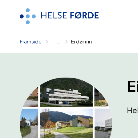
Hopp
til
innhald
Framside
..
.
Ei dør inn
E
He