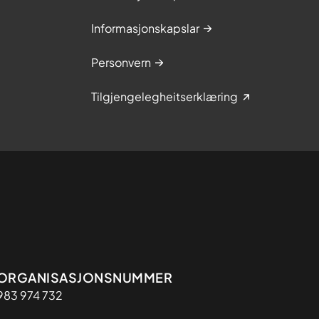
Informasjonskapslar
Personvern
Tilgjengelegheitserklæring
Organisasjon
ORGANISASJONSNUMMER
983 974 732