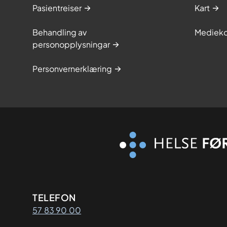
Pasientreiser
Kart
Behandling av
Medieko
personopplysningar
Personvernerklæring
Kontaktinformasjon
TELEFON
57 83 90 00