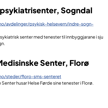
psykiatrisenter, Sogndal
.no/avdelinger/psykisk-helsevern/indre-sogn-
psykiatrisk senter med tenester til innbyggjarane i sju
gn.
edisinske Senter, Florø
.no/steder/floro-sms-senteret
Senter husar Helse Førde sine tenester i Florø.